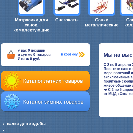
Матрасики для
Снегокаты
Санки
Са
санок,
металлические
кол
комплектующие
у вас
0
позиций
Мы на выс
в корзину
в сумме
0
товаров
Итого:
0
руб.
С 2 по 5 апреля
Посетите наш ст
море полезной 
эксклюзивные а
приятные сюрпр
живое общение 
📣
С 2 по 5 апр
от МЦД «Сколко
палки для ходьбы