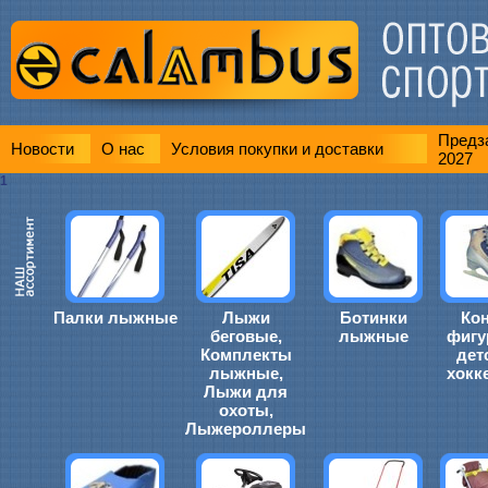
Предза
Новости
О нас
Условия покупки и доставки
2027
1
Палки лыжные
Лыжи
Ботинки
Ко
беговые,
лыжные
фигу
Комплекты
дет
лыжные,
хокк
Лыжи для
охоты,
Лыжероллеры