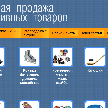
каз - 2026-
Распродажа с
Прайс - листы
Наши статьи
витрины
и
Коньки
Крепления,
Клюшки
е
фигурные,
чехлы,
детские,
мази,
хоккейные
шайбы