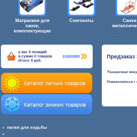
Матрасики для
Снегокаты
Санки
санок,
металличе
комплектующие
у вас
0
позиций
Предзаказ
в корзину
в сумме
0
товаров
Итого:
0
руб.
Уважаемые покуп
Ознакомиться с 
палки для ходьбы