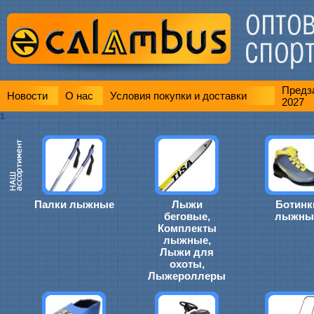
Предза
Новости
О нас
Условия покупки и доставки
2027
1
Палки лыжные
Лыжи
Ботинк
беговые,
лыжны
Комплекты
лыжные,
Лыжи для
охоты,
Лыжероллеры