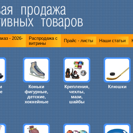
каз - 2026-
Распродажа с
Прайс - листы
Наши статьи
витрины
и
Коньки
Крепления,
Клюшки
е
фигурные,
чехлы,
детские,
мази,
хоккейные
шайбы