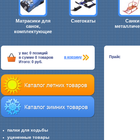
Матрасики для
Снегокаты
Санки
санок,
металличе
комплектующие
у вас
0
позиций
Прайс
в корзину
в сумме
0
товаров
Итого:
0
руб.
палки для ходьбы
уцененные товары