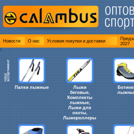
Предза
Новости
О нас
Условия покупки и доставки
2027
1
Палки лыжные
Лыжи
Ботинк
беговые,
лыжны
Комплекты
лыжные,
Лыжи для
охоты,
Лыжероллеры