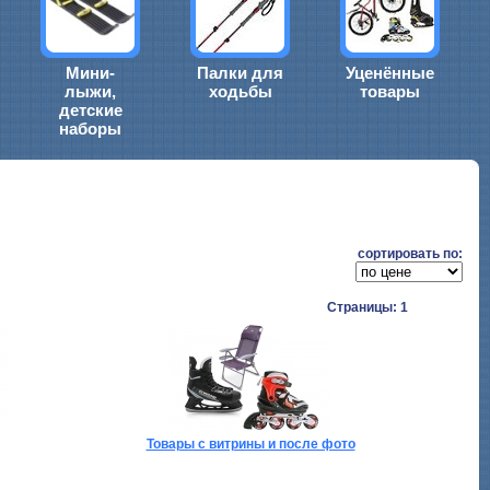
Мини-
Палки для
Уценённые
лыжи,
ходьбы
товары
детские
наборы
cортировать по:
Страницы: 1
Товары с витрины и после фото