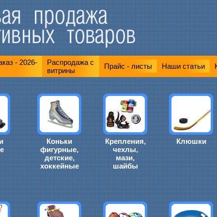
каз - 2026-
Распродажа с
Прайс - листы
Наши статьи
витрины
и
Коньки
Крепления,
Клюшки
е
фигурные,
чехлы,
детские,
мази,
хоккейные
шайбы