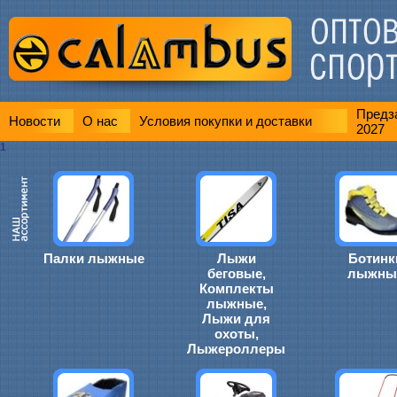
Предза
Новости
О нас
Условия покупки и доставки
2027
1
Палки лыжные
Лыжи
Ботинк
беговые,
лыжны
Комплекты
лыжные,
Лыжи для
охоты,
Лыжероллеры