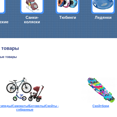
Санки-
Тюбинги
Ледянки
ские
коляски
 товары
ные товары
сипеды/Самокаты/Беговелы/Скейты -
Скейтборд
собранные