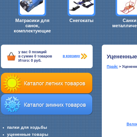
Матрасики для
Снегокаты
Санки
санок,
металличе
комплектующие
у вас
0
позиций
Уцененные
в корзину
в сумме
0
товаров
Итого:
0
руб.
Прайс
> Уценен
Вело
палки для ходьбы
уцененные товары