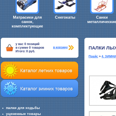
Матрасики для
Снегокаты
Санки
санок,
металлически
комплектующие
у вас
0
позиций
ПАЛКИ ЛЫ
в корзину
в сумме
0
товаров
Итого:
0
руб.
Прайс
>
4. ЗИМН
палки для ходьбы
уцененные товары