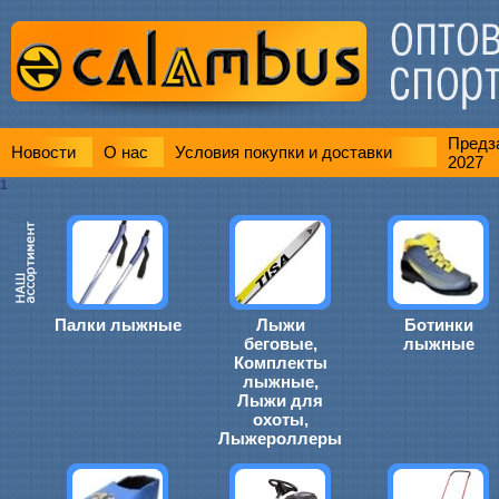
Предза
Новости
О нас
Условия покупки и доставки
2027
1
Палки лыжные
Лыжи
Ботинки
беговые,
лыжные
Комплекты
лыжные,
Лыжи для
охоты,
Лыжероллеры