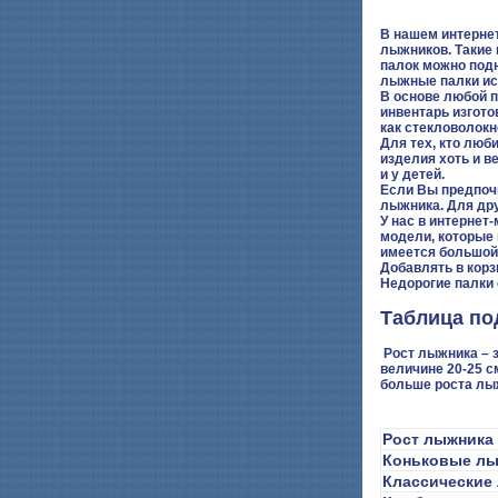
В нашем интерне
лыжников. Такие 
палок можно подн
лыжные палки исп
В основе любой п
инвентарь изгото
как стекловолокн
Для тех, кто лю
изделия хоть и в
и у детей.
Если Вы предпочи
лыжника. Для др
У нас в интернет
модели, которые 
имеется большой
Добавлять в корз
Недорогие палки 
Таблица по
Рост лыжника – 
величине 20-25 с
больше роста лыж
Рост лыжника 
Коньковые л
Классические