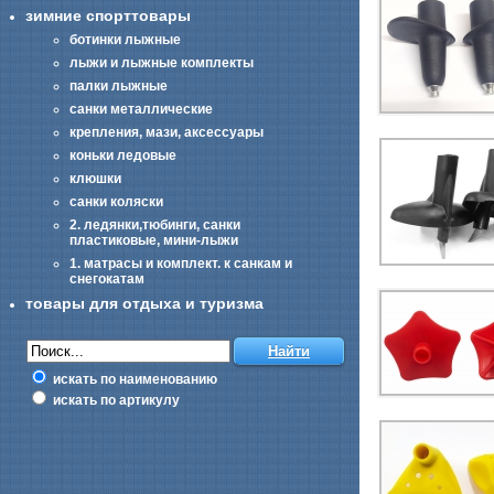
зимние спорттовары
ботинки лыжные
лыжи и лыжные комплекты
палки лыжные
санки металлические
крепления, мази, аксессуары
коньки ледовые
клюшки
санки коляски
2. ледянки,тюбинги, санки
пластиковые, мини-лыжи
1. матрасы и комплект. к санкам и
снегокатам
товары для отдыха и туризма
искать по наименованию
искать по артикулу