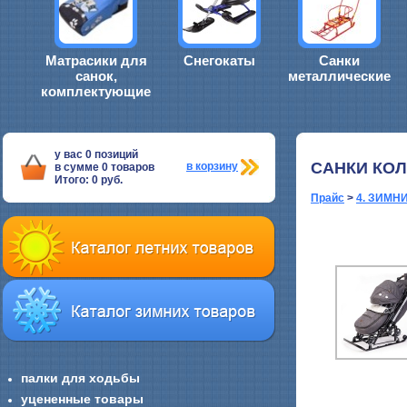
Матрасики для
Снегокаты
Санки
санок,
металлические
комплектующие
у вас
0
позиций
САНКИ КО
в корзину
в сумме
0
товаров
Итого:
0
руб.
Прайс
>
4. ЗИМН
палки для ходьбы
уцененные товары