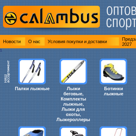
Предза
Новости
О нас
Условия покупки и доставки
2027
1
Палки лыжные
Лыжи
Ботинки
беговые,
лыжные
Комплекты
лыжные,
Лыжи для
охоты,
Лыжероллеры