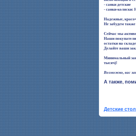
- санки детские
-
санки-коляски: 
Надежные, красоч
Не забудем также
Сейчас мы активн
Наши покупатели 
остатки на складе
Делайте ваши зака
Минимальный зак
тысяч)!
Возможно, вас з
А также, пом
Детские сто