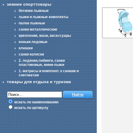
зимние спорттовары
ботинки лыжные
лыжи и лыжные комплекты
палки лыжные
санки металлические
крепления, мази, аксессуары
коньки ледовые
клюшки
санки коляски
2. ледянки,тюбинги, санки
пластиковые, мини-лыжи
1. матрасы и комплект. к санкам и
снегокатам
товары для отдыха и туризма
искать по наименованию
искать по артикулу