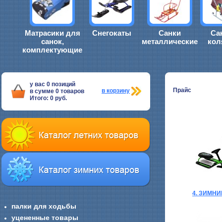
Матрасики для
Снегокаты
Санки
Са
санок,
металлические
кол
комплектующие
у вас
0
позиций
Прайс
в корзину
в сумме
0
товаров
Итого:
0
руб.
4. ЗИМН
палки для ходьбы
уцененные товары