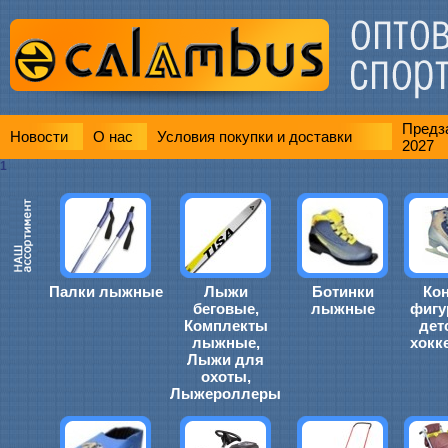
Предза
Новости
О нас
Условия покупки и доставки
2027
1
Палки лыжные
Лыжи
Ботинки
Ко
беговые,
лыжные
фигу
Комплекты
дет
лыжные,
хокк
Лыжи для
охоты,
Лыжероллеры