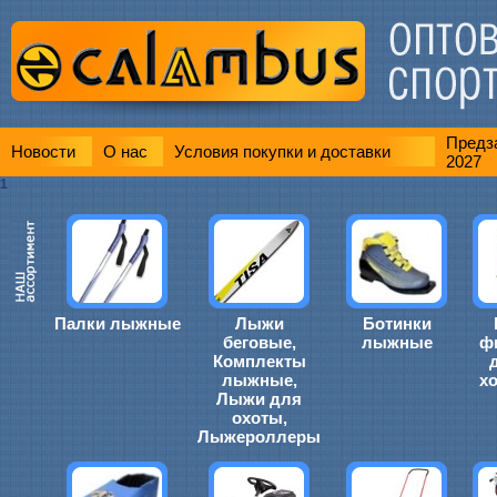
Предза
Новости
О нас
Условия покупки и доставки
2027
1
Палки лыжные
Лыжи
Ботинки
беговые,
лыжные
ф
Комплекты
лыжные,
х
Лыжи для
охоты,
Лыжероллеры