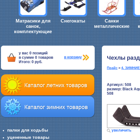
Матрасики для
Снегокаты
Санки
санок,
металлические
комплектующие
у вас
0
позиций
Чехлы разд
в корзину
в сумме
0
товаров
Итого:
0
руб.
Прайс
>
4. ЗИМНИ
Артикул: 508
размер:
Black Aq
508
палки для ходьбы
увеличить
уцененные товары