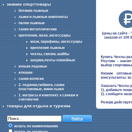
зимние спорттовары
ботинки лыжные
лыжи и лыжные комплекты
палки лыжные
санки металлические
Цены на сайте - "
крепления, мази, аксессуары
заказов от 100 
мази, парафины, аксессуары
крепления лыжные
чехлы, связки, шайбы
Купить Чехлы раз
шнурки,ленты хоккейные
Реутове - значи
выбор спортивны
коньки ледовые
клюшки
Низкие оптовые
консультанты: вс
санки коляски
2. ледянки,тюбинги, санки
Заказать Чехлы р
пластиковые, мини-лыжи
1). добавьте понр
2). сообщите наз
1. матрасы и комплект. к санкам и
снегокатам
Резерв действует
товары для отдыха и туризма
искать по наименованию
искать по артикулу