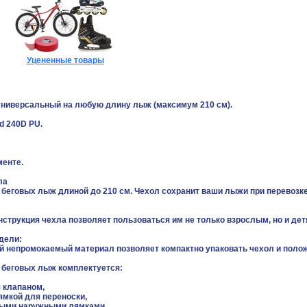
Уцененные товары
универсальный на любую длину лыж (максимум 210 см).
d 240D PU.
менте.
ла
 беговых лыж длиной до 210 см. Чехол сохранит ваши лыжи при перевозке
струкция чехла позволяет пользоваться им не только взрослым, но и дет
дели:
й непромокаемый материал позволяет компактно упаковать чехол и положи
ы беговых лыж комплектуется:
 клапаном,
ямкой для переноски,
ными наружными лямками,