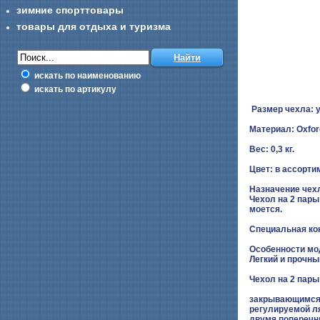
зимние спорттовары
товары для отдыха и туризма
искать по наименованию
искать по артикулу
Размер чехла: 
Материал: Oxfor
Вес: 0,3 кг.
Цвет: в ассорти
Назначение чех
Чехол на 2 пары
моется.
Специальная кон
Особенности мо
Легкий и прочны
Чехол на 2 пар
закрывающимся
регулируемой л
двумя попереч