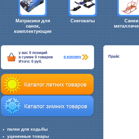
Матрасики для
Снегокаты
Санки
санок,
металличе
комплектующие
у вас
0
позиций
Прайс
в корзину
в сумме
0
товаров
Итого:
0
руб.
палки для ходьбы
уцененные товары