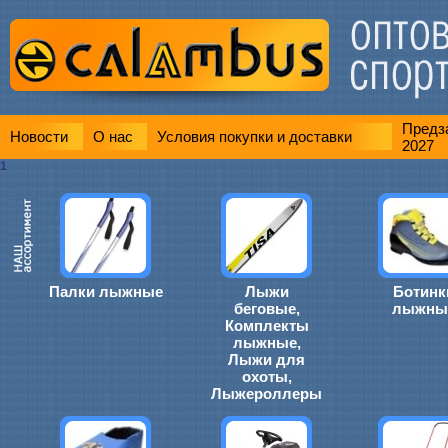
Предза
Новости
О нас
Условия покупки и доставки
2027
1
Палки лыжные
Лыжи
Ботинк
беговые,
лыжны
Комплекты
лыжные,
Лыжи для
охоты,
Лыжероллеры