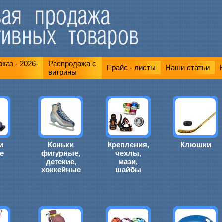
каз - 2026-
Распродажа с
Прайс - листы
Наши статьи
витрины
и
Коньки
Крепления,
Клюшки
е
фигурные,
чехлы,
детские,
мази,
хоккейные
шайбы