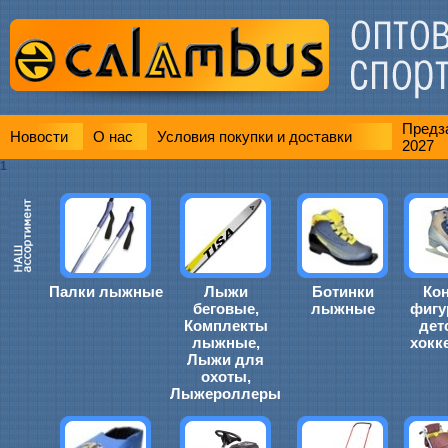
Предза
Новости
О нас
Условия покупки и доставки
2027
1
Палки лыжные
Лыжи
Ботинки
Ко
беговые,
лыжные
фигу
Комплекты
дет
лыжные,
хокк
Лыжи для
охоты,
Лыжероллеры