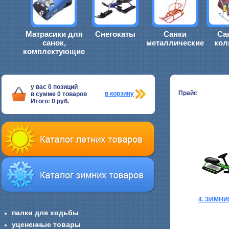
Матрасики для
Снегокаты
Санки
Са
санок,
металлические
кол
комплектующие
у вас
0
позиций
Прайс
в корзину
в сумме
0
товаров
Итого:
0
руб.
4. ЗИМН
палки для ходьбы
уцененные товары