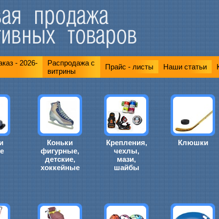
каз - 2026-
Распродажа с
Прайс - листы
Наши статьи
витрины
и
Коньки
Крепления,
Клюшки
е
фигурные,
чехлы,
детские,
мази,
хоккейные
шайбы