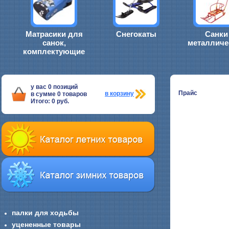
Матрасики для
Снегокаты
Санки
санок,
металличе
комплектующие
у вас
0
позиций
Прайс
в корзину
в сумме
0
товаров
Итого:
0
руб.
палки для ходьбы
уцененные товары