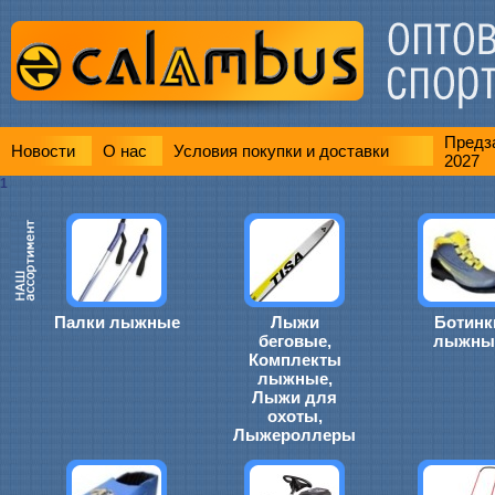
Предза
Новости
О нас
Условия покупки и доставки
2027
1
Палки лыжные
Лыжи
Ботинк
беговые,
лыжны
Комплекты
лыжные,
Лыжи для
охоты,
Лыжероллеры