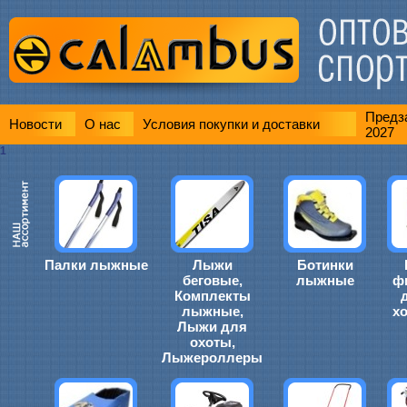
Предза
Новости
О нас
Условия покупки и доставки
2027
1
Палки лыжные
Лыжи
Ботинки
беговые,
лыжные
ф
Комплекты
лыжные,
х
Лыжи для
охоты,
Лыжероллеры