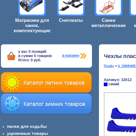
Матрасики для
Снегокаты
Санки
санок,
металлические
комплектующие
у вас
0
позиций
Чехлы плас
в корзину
в сумме
0
товаров
Итого:
0
руб.
Прайс
>
4. ЗИМНИ
Артикул: 32612
синий
палки для ходьбы
уцененные товары