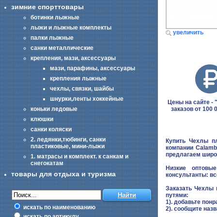
зимние спорттовары
ботинки лыжные
лыжи и лыжные комплекты
увеличить
палки лыжные
санки металлические
крепления, мази, аксессуары
мази, парафины, аксессуары
крепления лыжные
чехлы, связки, шайбы
шнурки,ленты хоккейные
Цены на сайте - "
заказов от 100 
коньки ледовые
клюшки
санки коляски
2. ледянки,тюбинги, санки
Купить Чехлы пл
пластиковые, мини-лыжи
компании Calamb
предлагаем широ
1. матрасы и комплект. к санкам и
снегокатам
Низкие оптовые
товары для отдыха и туризма
консультанты: вс
Заказать Чехлы 
путями:
1). добавьте понр
искать по наименованию
2). сообщите наз
искать по артикулу