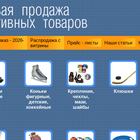
каз - 2026-
Распродажа с
Прайс - листы
Наши статьи
витрины
и
Коньки
Крепления,
Клюшки
е
фигурные,
чехлы,
детские,
мази,
хоккейные
шайбы