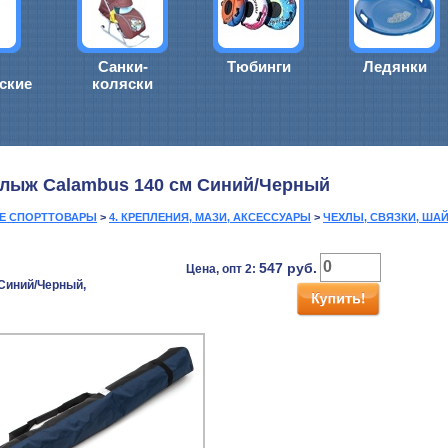
Санки-
Тюбинги
Ледянки
ские
коляски
 лыж Calambus 140 см Синий/Черный
ИЕ СПОРТТОВАРЫ
>
4. КРЕПЛЕНИЯ, МАЗИ, АКСЕССУАРЫ
>
ЧЕХЛЫ, СВЯЗКИ, ША
547
руб.
Цена, опт 2:
 Синий/Черный,