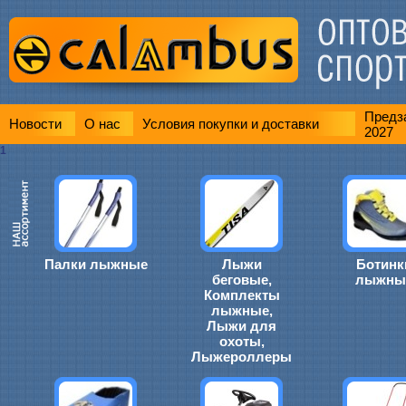
Предза
Новости
О нас
Условия покупки и доставки
2027
1
Палки лыжные
Лыжи
Ботинк
беговые,
лыжны
Комплекты
лыжные,
Лыжи для
охоты,
Лыжероллеры