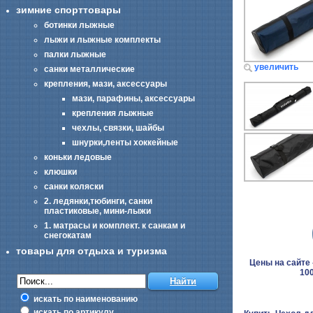
зимние спорттовары
ботинки лыжные
лыжи и лыжные комплекты
палки лыжные
увеличить
санки металлические
крепления, мази, аксессуары
мази, парафины, аксессуары
крепления лыжные
чехлы, связки, шайбы
шнурки,ленты хоккейные
коньки ледовые
клюшки
санки коляски
2. ледянки,тюбинги, санки
пластиковые, мини-лыжи
1. матрасы и комплект. к санкам и
снегокатам
товары для отдыха и туризма
Цены на сайте -
100
искать по наименованию
искать по артикулу