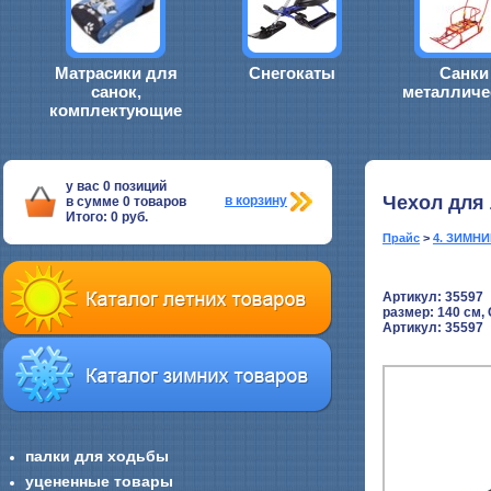
Матрасики для
Снегокаты
Санки
санок,
металличе
комплектующие
у вас
0
позиций
Чехол для
в корзину
в сумме
0
товаров
Итого:
0
руб.
Прайс
>
4. ЗИМН
Артикул: 35597
размер:
140 см,
Артикул: 35597
палки для ходьбы
уцененные товары