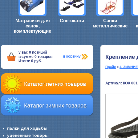
Матрасики для
Снегокаты
Санки
санок,
металлические
комплектующие
у вас
0
позиций
Крепление 
в корзину
в сумме
0
товаров
Итого:
0
руб.
Прайс
>
4. ЗИМНИ
Артикул: КОХ 001
палки для ходьбы
уцененные товары