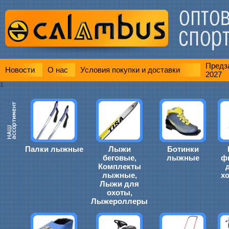
Предза
Новости
О нас
Условия покупки и доставки
2027
1
Палки лыжные
Лыжи
Ботинки
беговые,
лыжные
ф
Комплекты
лыжные,
х
Лыжи для
охоты,
Лыжероллеры