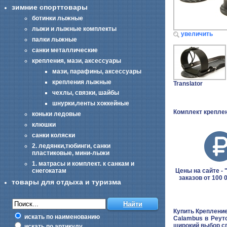
зимние спорттовары
ботинки лыжные
лыжи и лыжные комплекты
увеличить
палки лыжные
санки металлические
крепления, мази, аксессуары
мази, парафины, аксессуары
крепления лыжные
Translator
чехлы, связки, шайбы
шнурки,ленты хоккейные
Комплект крепле
коньки ледовые
клюшки
санки коляски
2. ледянки,тюбинги, санки
пластиковые, мини-лыжи
1. матрасы и комплект. к санкам и
Цены на сайте - "
снегокатам
заказов от 100 
товары для отдыха и туризма
Купить Крепление
искать по наименованию
Calambus в Реут
широкий выбор с
искать по артикулу