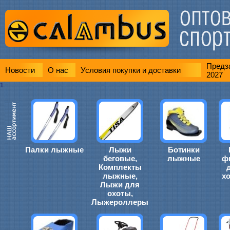
Предза
Новости
О нас
Условия покупки и доставки
2027
1
Палки лыжные
Лыжи
Ботинки
беговые,
лыжные
ф
Комплекты
лыжные,
х
Лыжи для
охоты,
Лыжероллеры