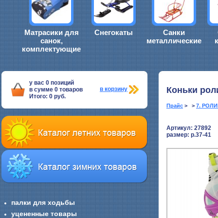
Матрасики для
Снегокаты
Санки
санок,
металлические
комплектующие
у вас
0
позиций
Коньки рол
в корзину
в сумме
0
товаров
Итого:
0
руб.
Прайс
> >
7. РОЛ
Артикул: 27892
размер:
р.37-41
палки для ходьбы
уцененные товары