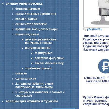
зимние спорттовары
ботинки лыжные
лыжи и лыжные комплекты
палки лыжные
санки металлические
увеличить
крепления, мази, аксессуары
коньки ледовые
Внешний ботинок
Подкладка корот
детские, раздвижные,
Лезвие фигурное
роликовые коньки
Подошва полипро
фигурные коньки
Застежка шнурки
tt фигурные
calambus фигурные
fischer diadema lady
хоккейные коньки
клюшки
Цены на сайте - "
санки коляски
заказов от 100 
2. ледянки,тюбинги, санки
пластиковые, мини-лыжи
1. матрасы и комплект. к санкам и
снегокатам
Купить Коньки фи
значит выгодно
товары для отдыха и туризма
спортивных това