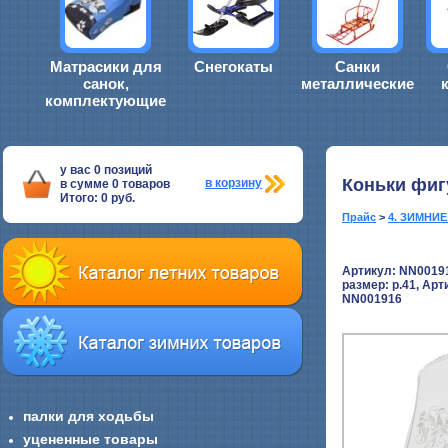
Матрасики для
Снегокаты
Санки
санок,
металлические
комплектующие
у вас
0
позиций
Коньки фиг
в корзину
в сумме
0
товаров
Итого:
0
руб.
Прайс
>
4. ЗИМНИ
Артикул: NN0019
размер:
р.41, Арт
NN001916
палки для ходьбы
уцененные товары