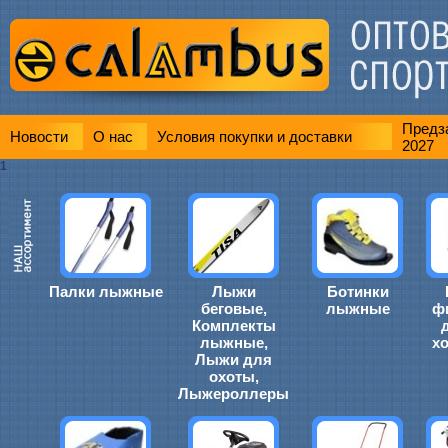
Предза
Новости
О нас
Условия покупки и доставки
2027
1
Палки лыжные
Лыжи
Ботинки
беговые,
лыжные
ф
Комплекты
лыжные,
х
Лыжи для
охоты,
Лыжероллеры