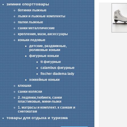
зимние спорттовары
ботинки лыжные
лыжи и лыжные комплекты
палки лыжные
санки металлические
крепления, мази, аксессуары
коньки ледовые
детские, раздвижные,
роликовые коньки
фигурные коньки
tt фигурные
calambus фигурные
fischer diadema lady
хоккейные коньки
клюшки
санки коляски
2. ледянки,тюбинги, санки
пластиковые, мини-лыжи
1. матрасы и комплект. к санкам и
снегокатам
товары для отдыха и туризма