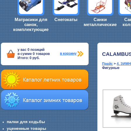
Матрасики для
Снегокаты
Санки
Са
санок,
металлические
кол
комплектующие
у вас
0
позиций
CALAMBUS
в корзину
в сумме
0
товаров
Итого:
0
руб.
Прайс
>
4. ЗИМ
Фигурные
палки для ходьбы
уцененные товары