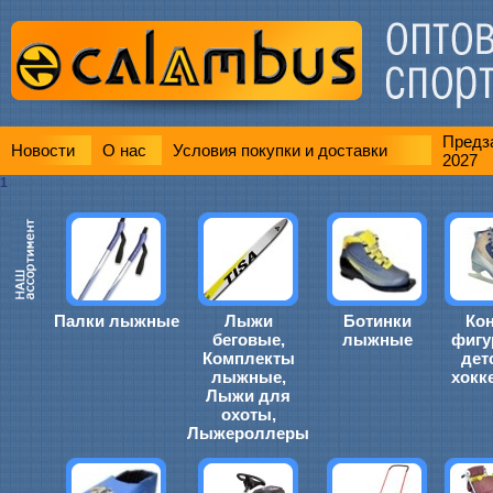
Предза
Новости
О нас
Условия покупки и доставки
2027
1
Палки лыжные
Лыжи
Ботинки
Ко
беговые,
лыжные
фигу
Комплекты
дет
лыжные,
хокк
Лыжи для
охоты,
Лыжероллеры