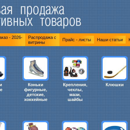
каз - 2026-
Распродажа с
Прайс - листы
Наши статьи
витрины
и
Коньки
Крепления,
Клюшки
е
фигурные,
чехлы,
детские,
мази,
хоккейные
шайбы