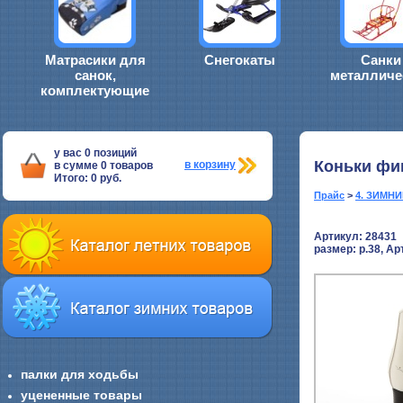
Матрасики для
Снегокаты
Санки
санок,
металличе
комплектующие
у вас
0
позиций
Коньки фи
в корзину
в сумме
0
товаров
Итого:
0
руб.
Прайс
>
4. ЗИМН
Артикул: 28431
размер:
р.38, Ар
палки для ходьбы
уцененные товары