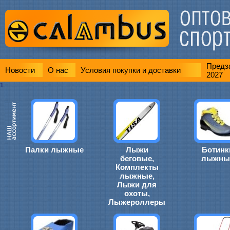
Предза
Новости
О нас
Условия покупки и доставки
2027
1
Палки лыжные
Лыжи
Ботинк
беговые,
лыжны
Комплекты
лыжные,
Лыжи для
охоты,
Лыжероллеры