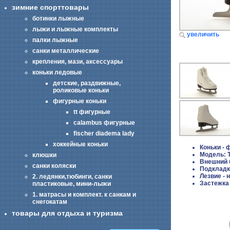
зимние спорттовары
ботинки лыжные
лыжи и лыжные комплекты
увеличить
палки лыжные
санки металлические
крепления, мази, аксессуары
коньки ледовые
детские, раздвижные,
роликовые коньки
фигурные коньки
tt фигурные
calambus фигурные
fischer diadema lady
хоккейные коньки
Коньки -
Модель: 
клюшки
Внешний б
санки коляски
Подкладка
Лезвие -
2. ледянки,тюбинги, санки
Застежка 
пластиковые, мини-лыжи
1. матрасы и комплект. к санкам и
снегокатам
товары для отдыха и туризма